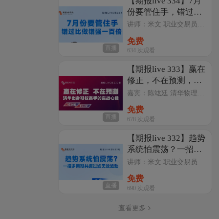
【期报live 334】7月
份要管住手，错过比
做错强一百倍
讲师：米文 职业交易员，期证网特聘操盘手；2009年进入期货市场，十余年实战交易经验，见证了期货市场的牛熊交替，拥有稳定的交易系统。理工科出身的理性思维，为研究分析铺垫了扎实的基本功。善于自上而下的逻辑研究及微观的反向验证，擅于挖掘趋势性交易机会！
免费
直播
634
次观看
【期报live 333】赢在
修正，不在预测，清
华出身期权高手的实
嘉宾：陈竑廷 清华物理系、台大应用物理所毕业，大商所、郑商所、深圳证券交易所期权讲师，多家私募期权顾问，管理资金近2亿。擅长用期权策略增强资产收益，降低尾部风险。
战心经
免费
直播
678
次观看
【期报live 332】趋势
系统怕震荡？一招多
周期共振过滤无效波
讲师：米文 职业交易员，期证网特聘操盘手；2009年进入期货市场，十余年实战交易经验，见证了期货市场的牛熊交替，拥有稳定的交易系统。理工科出身的理性思维，为研究分析铺垫了扎实的基本功。善于自上而下的逻辑研究及微观的反向验证，擅于挖掘趋势性交易机会！
动
免费
直播
690
次观看
查看更多