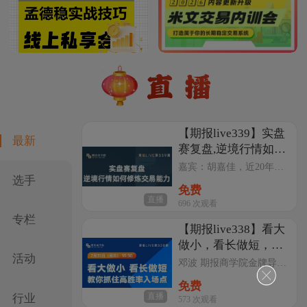
【期报live339】实盘
最新
赛复盘,逆境行情如何
修炼交易能力
嘉宾：胡嘉佳，近20年实战经验，涉猎日内短线、波段、中长线、套利等诸多策略，技术分析能力尤为突出。她将结合自身经历，分享如何在实战中构建并执行有效的交易策略。
选手
免费
直播
696
次观看
专栏
【期报live338】看大
做小，看长做短，教
活动
你抓住高胜率入场点
邓波 期报商学院金牌导师； 匠心赢嘉期货/股票实战训练营首席导师； 连续3年获得期货日报实盘交易大赛优秀奖； 广西金融职业技术学院投资与保险系财富管理专业和证券实务专业企业导师。 个人交易经历：1993年开始进行证券交易，1996年开始进行期货交易，自2013年起实现稳定盈利，年复合收益率在35%~50%。
免费
行业
直播
573
次观看