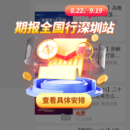
【期报live 337】高概
率+小止损，震荡行
情依旧盈利的两大秘
讲师：米文 职业交易员，期证网特聘操盘手；2009年进入期货市场，十余年实战交易经验，见证了期货市场的牛熊交替，拥有稳定的交易系统。理工科出身的理性思维，为研究分析铺垫了扎实的基本功。善于自上而下的逻辑研究及微观的反向验证，擅于挖掘趋势性交易机会！
诀
免费
直播
814
次观看
【期报live336】折解
技术分析三步打造稳
定盈利实战体系
嘉宾：孟德稳 上海奇获投资董事总经理、投资总监、团队交易员导师。18年实战交易经验，擅长日内和隔夜波段交易，资金管理规模过亿，两届中国交易大师赛最佳收益风险比奖获得者，CCTV天纵期才实盘大赛重量组亚军，夺冠高手有色金属组冠军。其徒弟在日内交易方面创造了超过两百倍的神奇纪录。 其交易团队用波段交易和对冲套利管理自营和阳光化私募产品超4亿元。
免费
直播
1033
次观看
【期报live 335】二十
年基本面老将怎么用
AI发掘交易机会
嘉宾：林洸兴 资深交易员，上海财经大学国际银行金融学院期货讲师、期报商学院特聘讲师、畅销财经作家。拥有超过20年实盘经验，涵盖全周期交易，精通各类技术分析方法。在内外盘农产品及原油期货领域研究深入、实战经验丰富，具备持续稳健的盈利能力。
免费
直播
307
次观看